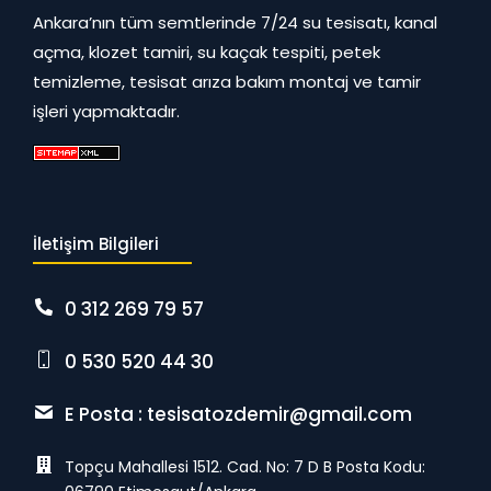
Ankara’nın tüm semtlerinde 7/24 su tesisatı, kanal
açma, klozet tamiri, su kaçak tespiti, petek
temizleme, tesisat arıza bakım montaj ve tamir
işleri yapmaktadır.
İletişim Bilgileri
0 312 269 79 57
0 530 520 44 30
E Posta :
tesisatozdemir@gmail.com
Topçu Mahallesi 1512. Cad. No: 7 D B Posta Kodu: