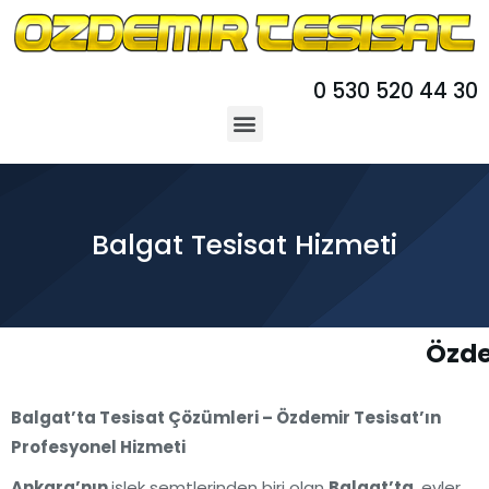
0 530 520 44 30
Balgat Tesisat Hizmeti
Özde
Balgat’ta Tesisat Çözümleri – Özdemir Tesisat’ın
Profesyonel Hizmeti
Ankara’nın
işlek semtlerinden biri olan
Balgat’ta
, evler,