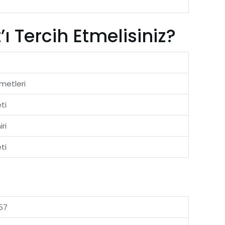
 Tercih Etmelisiniz?
metleri
ti
ri
ti
57