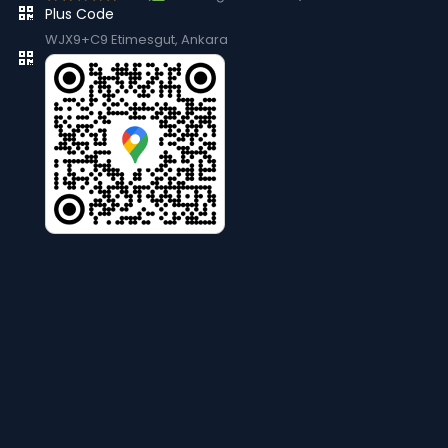
Plus Code
WJX9+C9 Etimesgut, Ankara