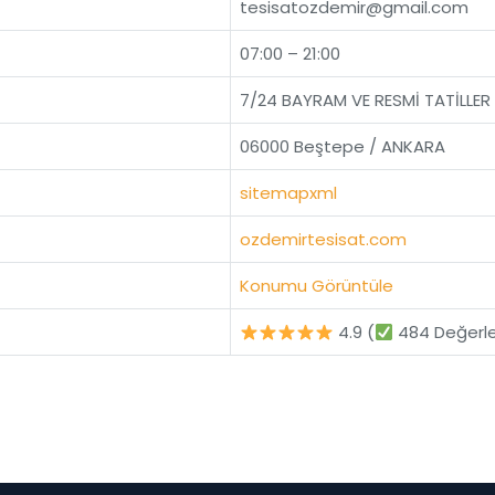
tesisatozdemir@gmail.com
07:00 – 21:00
7/24 BAYRAM VE RESMİ TATİLLER
06000 Beştepe / ANKARA
sitemapxml
ozdemirtesisat.com
Konumu Görüntüle
4.9 (
484 Değerl