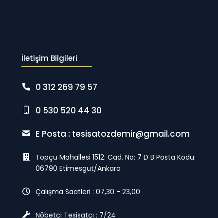
İletişim Bilgileri
0 312 269 79 57
0 530 520 44 30
E Posta :
tesisatozdemir@gmail.com
Topçu Mahallesi 1512. Cad. No: 7 D B Posta Kodu:
06790 Etimesgut/Ankara
Çalışma Saatleri : 07,30 - 23,00
Nöbetçi Tesisatçı : 7/24