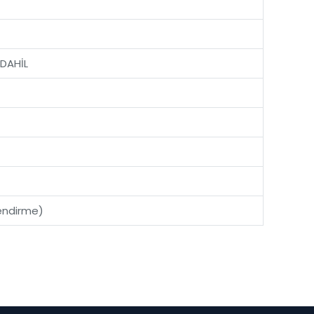
 DAHİL
endirme)