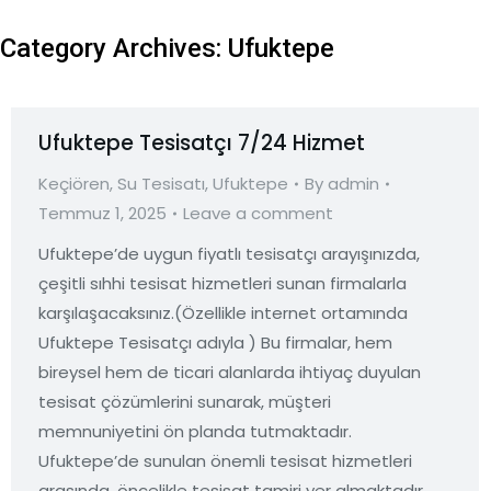
Category Archives:
Ufuktepe
Ufuktepe Tesisatçı 7/24 Hizmet
Keçiören
,
Su Tesisatı
,
Ufuktepe
By
admin
Temmuz 1, 2025
Leave a comment
Ufuktepe’de uygun fiyatlı tesisatçı arayışınızda,
çeşitli sıhhi tesisat hizmetleri sunan firmalarla
karşılaşacaksınız.(Özellikle internet ortamında
Ufuktepe Tesisatçı adıyla ) Bu firmalar, hem
bireysel hem de ticari alanlarda ihtiyaç duyulan
tesisat çözümlerini sunarak, müşteri
memnuniyetini ön planda tutmaktadır.
Ufuktepe’de sunulan önemli tesisat hizmetleri
arasında, öncelikle tesisat tamiri yer almaktadır.