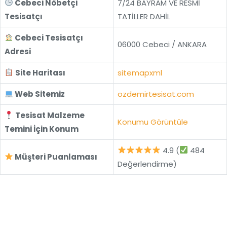
Cebeci Nöbetçi
7/24 BAYRAM VE RESMİ
Tesisatçı
TATİLLER DAHİL
Cebeci Tesisatçı
06000 Cebeci / ANKARA
Adresi
Site Haritası
sitemapxml
Web Sitemiz
ozdemirtesisat.com
Tesisat Malzeme
Konumu Görüntüle
Temini İçin Konum
4.9 (
484
Müşteri Puanlaması
Değerlendirme)