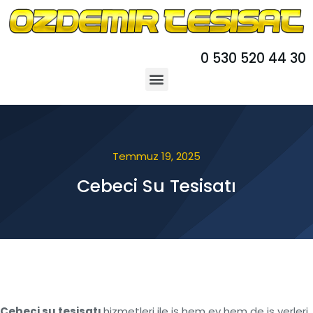
0 530 520 44 30
Temmuz 19, 2025
Cebeci Su Tesisatı
Cebeci su tesisatı
hizmetleri ile iş hem ev hem de is yerleri