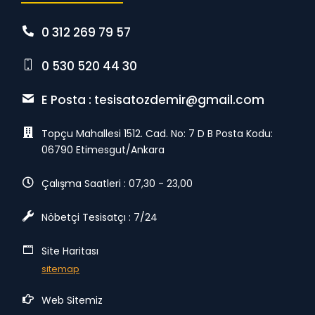
0 312 269 79 57
0 530 520 44 30
E Posta :
tesisatozdemir@gmail.com
Topçu Mahallesi 1512. Cad. No: 7 D B Posta Kodu:
06790 Etimesgut/Ankara
Çalışma Saatleri : 07,30 - 23,00
Nöbetçi Tesisatçı : 7/24
Site Haritası
sitemap
Web Sitemiz