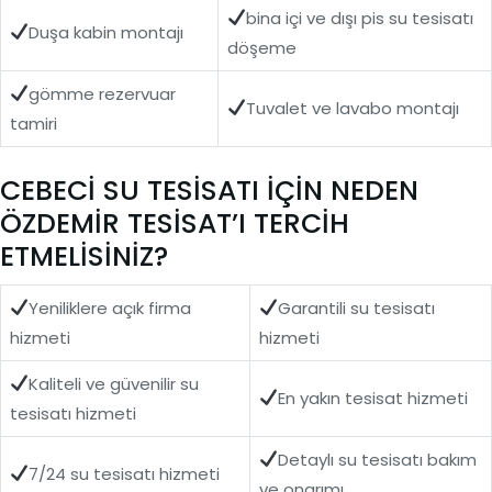
bina içi ve dışı pis su tesisatı
Duşa kabin montajı
döşeme
gömme rezervuar
Tuvalet ve lavabo montajı
tamiri
CEBECİ SU TESİSATI İÇİN NEDEN
ÖZDEMİR TESİSAT’I TERCİH
ETMELİSİNİZ?
Yeniliklere açık firma
Garantili su tesisatı
hizmeti
hizmeti
Kaliteli ve güvenilir su
En yakın tesisat hizmeti
tesisatı hizmeti
Detaylı su tesisatı bakım
7/24 su tesisatı hizmeti
ve onarımı