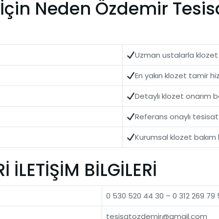
İçin Neden Özdemir Tesisa
Uzman ustalarla klozet
En yakın klozet tamir h
Detaylı klozet onarım b
Referans onaylı tesisat
Kurumsal klozet bakım 
İLETİŞİM BİLGİLERİ
0 530 520 44 30 – 0 312 269 79 
tesisatozdemir@gmail.com