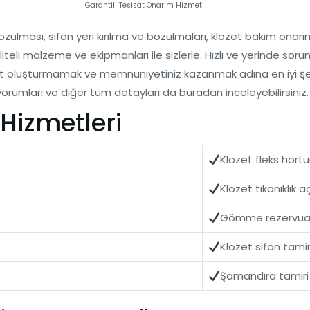
Garantili Tesisat Onarım Hizmeti
lması, sifon yeri kırılma ve bozulmaları, klozet bakım onarım
li malzeme ve ekipmanları ile sizlerle. Hızlı ve yerinde sorun 
met oluşturmamak ve memnuniyetiniz kazanmak adına en iyi şek
orumları ve diğer tüm detayları da buradan inceleyebilirsiniz.
Hizmetleri
Klozet fleks hort
Klozet tıkanıklık 
Gömme rezervuar
Klozet sifon tamir
Şamandıra tamiri