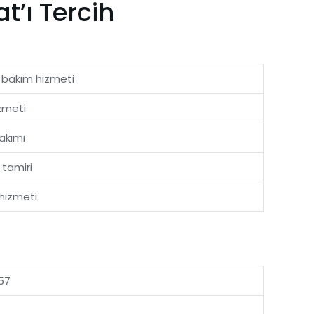
t’ı Tercih
 bakım hizmeti
izmeti
akımı
 tamiri
hizmeti
57