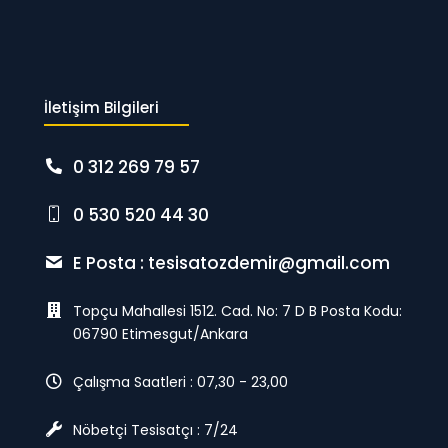
İletişim Bilgileri
0 312 269 79 57
0 530 520 44 30
E Posta :
tesisatozdemir@gmail.com
Topçu Mahallesi 1512. Cad. No: 7 D B Posta Kodu:
06790 Etimesgut/Ankara
Çalışma Saatleri : 07,30 - 23,00
Nöbetçi Tesisatçı : 7/24