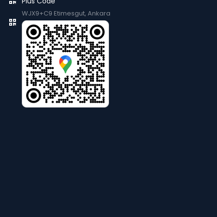
Plus Code
WJX9+C9 Etimesgut, Ankara