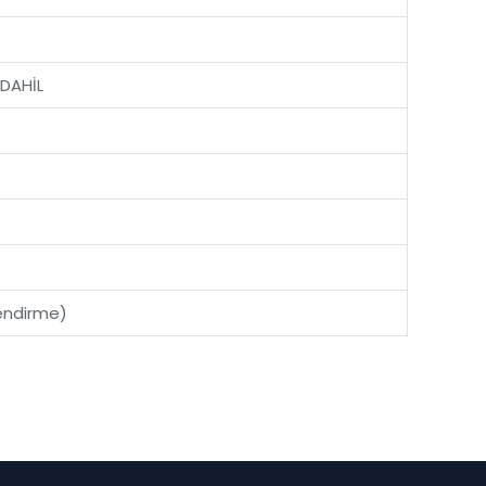
 DAHİL
endirme)