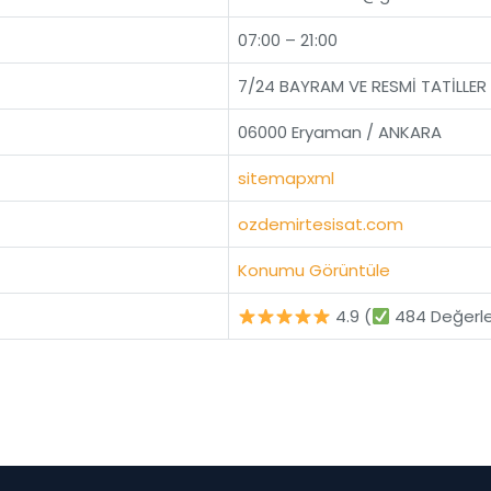
07:00 – 21:00
7/24 BAYRAM VE RESMİ TATİLLER
06000 Eryaman / ANKARA
sitemapxml
ozdemirtesisat.com
Konumu Görüntüle
4.9 (
484 Değerl