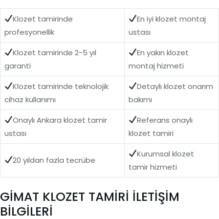
Klozet tamirinde
En iyi klozet montaj
profesyonellik
ustası
Klozet tamirinde 2-5 yıl
En yakın klozet
garanti
montaj hizmeti
Klozet tamirinde teknolojik
Detaylı klozet onarım
cihaz kullanımı
bakımı
Onaylı Ankara klozet tamir
Referans onaylı
ustası
klozet tamiri
Kurumsal klozet
20 yıldan fazla tecrübe
tamir hizmeti
GİMAT KLOZET TAMİRİ İLETİŞİM
BİLGİLERİ