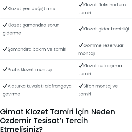
Klozet fleks hortum
Klozet yeri değiştirme
tamiri
Klozet şamandıra sorun
Klozet gider temizliği
giderme
Gömme rezervuar
Şamandıra bakım ve tamiri
montajı
Klozet su kaçırma
Pratik klozet montajı
tamiri
Alaturka tuvaleti alafrangaya
Sifon montaj ve
çevirme
tamiri
Gimat Klozet Tamiri İçin Neden
Özdemir Tesisat’ı Tercih
Etmelisiniz?