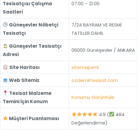
Tesisatçısı Çalışma
07:00 – 21:00
Saatleri
Güneşevler Nöbetçi
7/24 BAYRAM VE RESMİ
Tesisatçı
TATİLLER DAHİL
Güneşevler Tesisatçı
06000 Güneşevler / ANKARA
Adresi
Site Haritası
sitemapxml
Web Sitemiz
ozdemirtesisat.com
Tesisat Malzeme
Konumu Görüntüle
Temini İçin Konum
4.9 (
484
Müşteri Puanlaması
Değerlendirme)