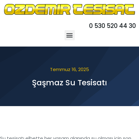
0 530 520 44 30
Temmuz 16, 2025
Şaşmaz Su Tesisatı
Su tesisatı elbette her yaşam alanında su olması için son