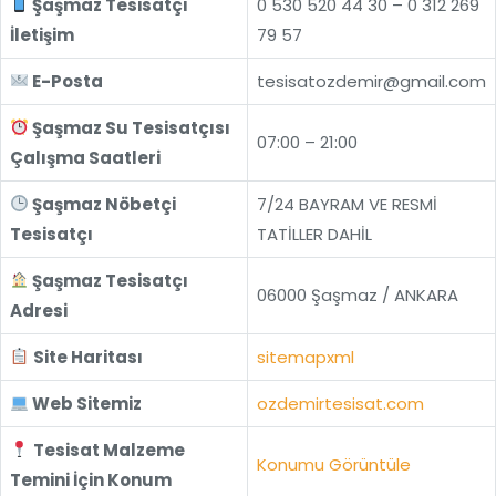
Şaşmaz Tesisatçı
0 530 520 44 30 – 0 312 269
İletişim
79 57
E-Posta
tesisatozdemir@gmail.com
Şaşmaz Su Tesisatçısı
07:00 – 21:00
Çalışma Saatleri
Şaşmaz Nöbetçi
7/24 BAYRAM VE RESMİ
Tesisatçı
TATİLLER DAHİL
Şaşmaz Tesisatçı
06000 Şaşmaz / ANKARA
Adresi
Site Haritası
sitemapxml
Web Sitemiz
ozdemirtesisat.com
Tesisat Malzeme
Konumu Görüntüle
Temini İçin Konum