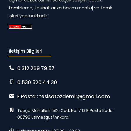
temizleme, tesisat arıza bakım montaj ve tamir
işleri yapmaktadır.
İletişim Bilgileri
0 312 269 79 57
0 530 520 44 30
E Posta :
tesisatozdemir@gmail.com
Topçu Mahallesi 1512. Cad. No: 7 D B Posta Kodu:
06790 Etimesgut/Ankara