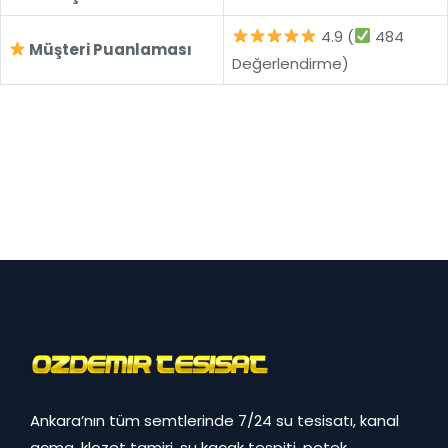
4.9 (
484
Müşteri Puanlaması
Değerlendirme)
Ankara’nın tüm semtlerinde 7/24 su tesisatı, kanal
açma, klozet tamiri, su kaçak tespiti, petek