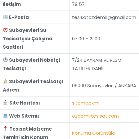
İletişim
79 57
E-Posta
tesisatozdemir@gmail.com
Subayevleri Su
Tesisatçısı Çalışma
07:00 – 21:00
Saatleri
Subayevleri Nöbetçi
7/24 BAYRAM VE RESMİ
Tesisatçı
TATİLLER DAHİL
Subayevleri Tesisatçı
06000 Subayevleri / ANKARA
Adresi
Site Haritası
sitemapxml
Web Sitemiz
ozdemirtesisat.com
Tesisat Malzeme
Konumu Görüntüle
Temini İçin Konum