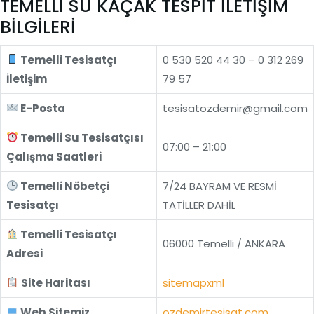
TEMELLİ SU KAÇAK TESPİT İLETİŞİM
BİLGİLERİ
Temelli Tesisatçı
0 530 520 44 30 – 0 312 269
İletişim
79 57
E-Posta
tesisatozdemir@gmail.com
Temelli Su Tesisatçısı
07:00 – 21:00
Çalışma Saatleri
Temelli Nöbetçi
7/24 BAYRAM VE RESMİ
Tesisatçı
TATİLLER DAHİL
Temelli Tesisatçı
06000 Temelli / ANKARA
Adresi
Site Haritası
sitemapxml
Web Sitemiz
ozdemirtesisat.com