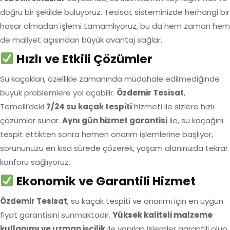
doğru bir şekilde buluyoruz. Tesisat sisteminizde herhangi bir
hasar olmadan işlemi tamamlıyoruz, bu da hem zaman hem
de maliyet açısından büyük avantaj sağlar.
Hızlı ve Etkili Çözümler
Su kaçakları, özellikle zamanında müdahale edilmediğinde
büyük problemlere yol açabilir.
Özdemir Tesisat
,
Temelli’deki
7/24 su kaçak tespiti
hizmeti ile sizlere hızlı
çözümler sunar.
Aynı gün hizmet garantisi
ile, su kaçağını
tespit ettikten sonra hemen onarım işlemlerine başlıyor,
sorununuzu en kısa sürede çözerek, yaşam alanınızda tekrar
konforu sağlıyoruz.
Ekonomik ve Garantili Hizmet
Özdemir Tesisat
, su kaçak tespiti ve onarımı için en uygun
fiyat garantisini sunmaktadır.
Yüksek kaliteli malzeme
kullanımı ve uzman işçilik
ile yapılan işlemler garantili olup,