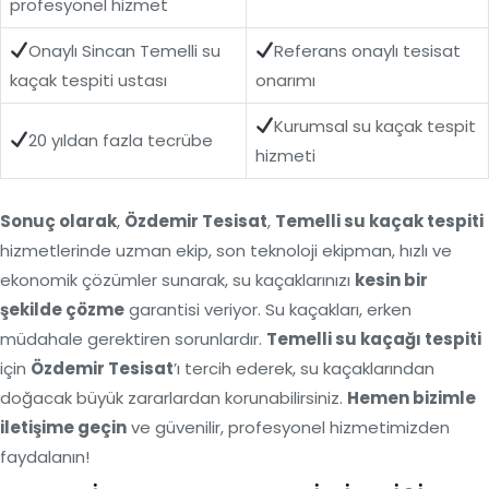
profesyonel hizmet
Onaylı Sincan Temelli su
Referans onaylı tesisat
kaçak tespiti ustası
onarımı
Kurumsal su kaçak tespit
20 yıldan fazla tecrübe
hizmeti
Sonuç olarak
,
Özdemir Tesisat
,
Temelli su kaçak tespiti
hizmetlerinde uzman ekip, son teknoloji ekipman, hızlı ve
ekonomik çözümler sunarak, su kaçaklarınızı
kesin bir
şekilde çözme
garantisi veriyor. Su kaçakları, erken
müdahale gerektiren sorunlardır.
Temelli su kaçağı tespiti
için
Özdemir Tesisat
’ı tercih ederek, su kaçaklarından
doğacak büyük zararlardan korunabilirsiniz.
Hemen bizimle
iletişime geçin
ve güvenilir, profesyonel hizmetimizden
faydalanın!