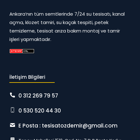
Ankara’nın tüm semtlerinde 7/24 su tesisatı, kanal
açma, klozet tamiri, su kaçak tespiti, petek
temizleme, tesisat arıza bakım montaj ve tamir
işleri yapmaktadır.
İletişim Bilgileri
0 312 269 79 57
0 530 520 44 30
E Posta :
tesisatozdemir@gmail.com