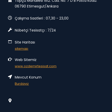
Topçu Mahallesi 1512. Cad. No: 7 D B Posta Kodu:
06790 Etimesgut/Ankara
Çalışma Saatleri : 07,30 - 23,00
Nöbetçi Tesisatçı : 7/24
Site Haritası
sitemap
Web Sitemiz
www.ozdemirtesisat.com
Mevcut Konum
Burdayız