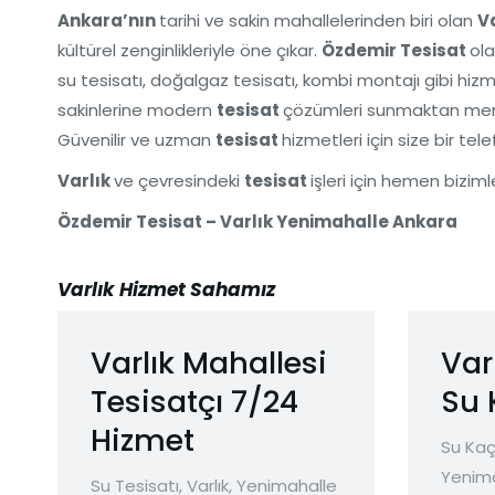
Ankara’nın
tarihi ve sakin mahallelerinden biri olan
Va
kültürel zenginlikleriyle öne çıkar.
Özdemir Tesisat
ola
su tesisatı, doğalgaz tesisatı, kombi montajı gibi hiz
sakinlerine modern
tesisat
çözümleri sunmaktan mem
Güvenilir ve uzman
tesisat
hizmetleri için size bir tel
Varlık
ve çevresindeki
tesisat
işleri için hemen biziml
Özdemir Tesisat – Varlık Yenimahalle Ankara
Varlık Hizmet Sahamız
Varlık Mahallesi
Var
Tesisatçı 7/24
Su 
Hizmet
Su Kaç
Yenim
Su Tesisatı
,
Varlık
,
Yenimahalle