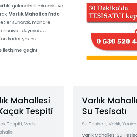
rlık
, geleneksel mimarisi ve
rak,
Varlık Mahallesi’nde
metler sunarak, mahalle
nuniyet duyuyoruz.
efon kadar yakınız.
e iletişime geçin!
lık Mahallesi
Varlık Mahall
Kaçak Tespiti
Su Tesisatı
ak Tespiti
,
Varlık
,
Su Tesisatı
,
Varlık
,
Yenim
ahalle
Varlık Mahallesi Su Tesis