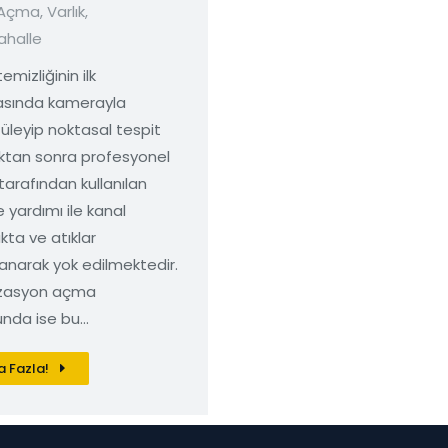
 Açma
,
Varlık
,
ahalle
emizliğinin ilk
sında kamerayla
üleyip noktasal tespit
ıktan sonra profesyonel
i tarafından kullanılan
 yardımı ile kanal
kta ve atıklar
anarak yok edilmektedir.
izasyon açma
nda ise bu…
 Fazla!