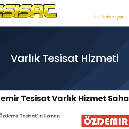
Su Tesisatçısı
Varlık Tesisat Hizmeti
emir Tesisat Varlık Hizmet Sah
 Özdemir Tesisat’ın Uzman