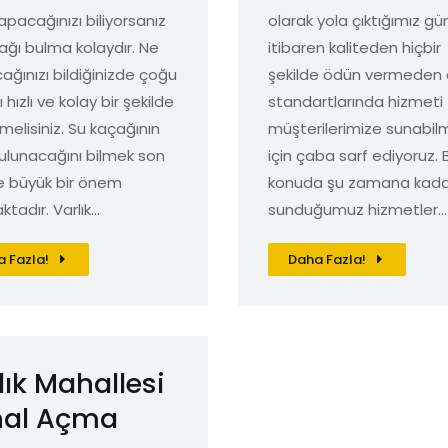
apacağınızı biliyorsanız
olarak yola çıktığımız g
ağı bulma kolaydır. Ne
itibaren kaliteden hiçbir
ağınızı bildiğinizde çoğu
şekilde ödün vermeden
yı hızlı ve kolay bir şekilde
standartlarında hizmeti
melisiniz. Su kaçağının
müşterilerimize sunabil
bulunacağını bilmek son
için çaba sarf ediyoruz. 
 büyük bir önem
konuda şu zamana kada
ktadır. Varlık…
sunduğumuz hizmetler…
 Fazla!
Daha Fazla!
lık Mahallesi
nal Açma