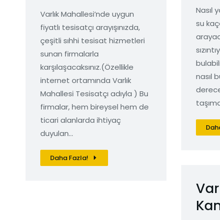
Nasıl y
Varlık Mahallesi’nde uygun
su kaç
fiyatlı tesisatçı arayışınızda,
arayac
çeşitli sıhhi tesisat hizmetleri
sızıntı
sunan firmalarla
bulabil
karşılaşacaksınız.(Özellikle
nasıl 
internet ortamında Varlık
derece
Mahallesi Tesisatçı adıyla ) Bu
taşıma
firmalar, hem bireysel hem de
ticari alanlarda ihtiyaç
Daha
duyulan…
Daha Fazla!
Var
Ka