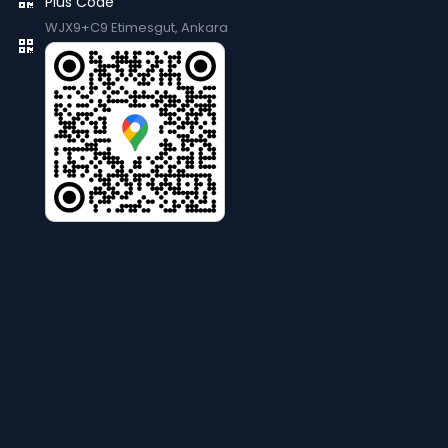
Plus Code
WJX9+C9 Etimesgut, Ankara