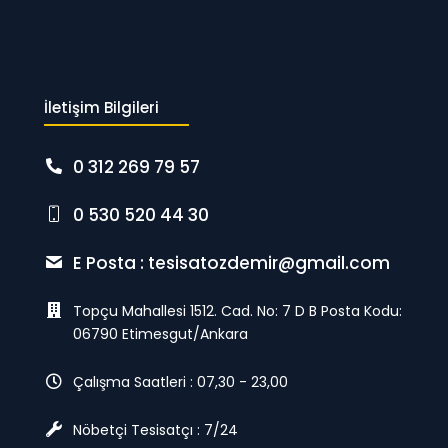
İletişim Bilgileri
0 312 269 79 57
0 530 520 44 30
E Posta :
tesisatozdemir@gmail.com
Topçu Mahallesi 1512. Cad. No: 7 D B Posta Kodu:
06790 Etimesgut/Ankara
Çalışma Saatleri : 07,30 - 23,00
Nöbetçi Tesisatçı : 7/24