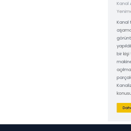
Kanal
Yenim
Kanal t
aşama
görünt
yapıld
bir kiş
makine
açılma
parçal
Kanal
konusu
Daha