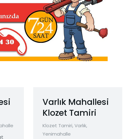
esi
Varlık Mahallesi
Klozet Tamiri
ahalle
Klozet Tamiri
,
Varlık
,
Yenimahalle
at