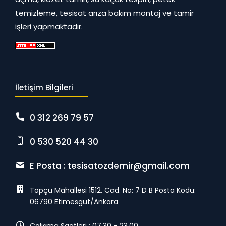
temizleme, tesisat arıza bakım montaj ve tamir
işleri yapmaktadır.
İletişim Bilgileri
0 312 269 79 57
0 530 520 44 30
E Posta :
tesisatozdemir@gmail.com
Topçu Mahallesi 1512. Cad. No: 7 D B Posta Kodu:
06790 Etimesgut/Ankara
Çalışma Saatleri : 07,30 - 23,00