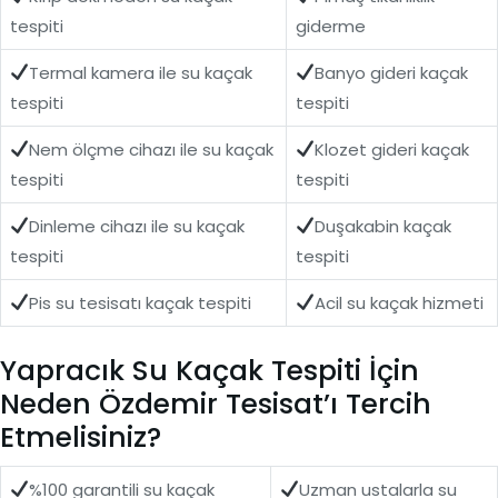
tespiti
giderme
Termal kamera ile su kaçak
Banyo gideri kaçak
tespiti
tespiti
Nem ölçme cihazı ile su kaçak
Klozet gideri kaçak
tespiti
tespiti
Dinleme cihazı ile su kaçak
Duşakabin kaçak
tespiti
tespiti
Pis su tesisatı kaçak tespiti
Acil su kaçak hizmeti
Yapracık Su Kaçak Tespiti İçin
Neden Özdemir Tesisat’ı Tercih
Etmelisiniz?
%100 garantili su kaçak
Uzman ustalarla su