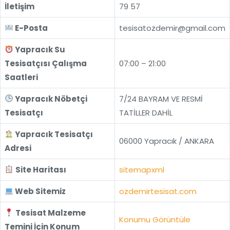
İletişim
79 57
E-Posta
tesisatozdemir@gmail.com
Yapracık Su
Tesisatçısı Çalışma
07:00 – 21:00
Saatleri
Yapracık Nöbetçi
7/24 BAYRAM VE RESMİ
Tesisatçı
TATİLLER DAHİL
Yapracık Tesisatçı
06000 Yapracık / ANKARA
Adresi
Site Haritası
sitemapxml
Web Sitemiz
ozdemirtesisat.com
Tesisat Malzeme
Konumu Görüntüle
Temini İçin Konum