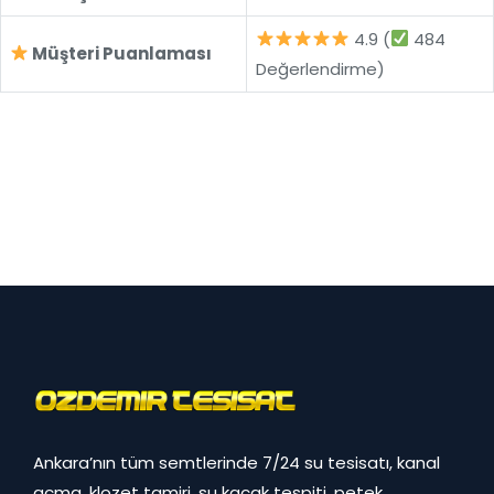
4.9 (
484
Müşteri Puanlaması
Değerlendirme)
Ankara’nın tüm semtlerinde 7/24 su tesisatı, kanal
açma, klozet tamiri, su kaçak tespiti, petek