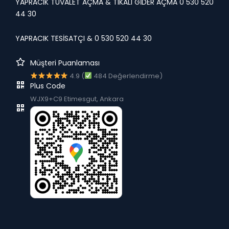
YAPRACIK TUVALET AÇMA & TIKALI GİDER AÇMA 0 530 520
44 30
YAPRACIK TESİSATÇI & 0 530 520 44 30
Müşteri Puanlaması
4.9 (
484 Değerlendirme)
Plus Code
WJX9+C9 Etimesgut, Ankara