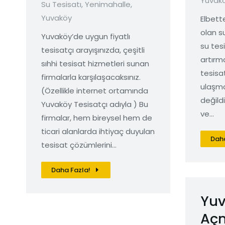
Yuvak
Su Tesisatı
,
Yenimahalle
,
Yuvaköy
Elbett
olan s
Yuvaköy’de uygun fiyatlı
su tes
tesisatçı arayışınızda, çeşitli
artırm
sıhhi tesisat hizmetleri sunan
tesisa
firmalarla karşılaşacaksınız.
ulaşma
(Özellikle internet ortamında
değild
Yuvaköy Tesisatçı adıyla ) Bu
ve…
firmalar, hem bireysel hem de
ticari alanlarda ihtiyaç duyulan
Daha
tesisat çözümlerini…
Daha Fazla!
Yuv
Aç