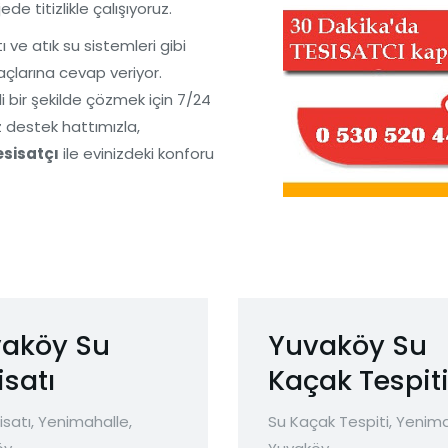
e titizlikle çalışıyoruz.
 ve atık su sistemleri gibi
açlarına cevap veriyor.
li bir şekilde çözmek için 7/24
z destek hattımızla,
sisatçı
ile evinizdeki konforu
aköy Su
Yuvaköy Su
isatı
Kaçak Tespit
isatı
,
Yenimahalle
,
Su Kaçak Tespiti
,
Yenima