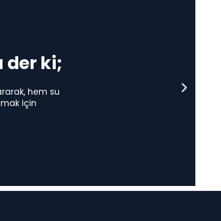
 der ki;
kararak, hem su
umak için