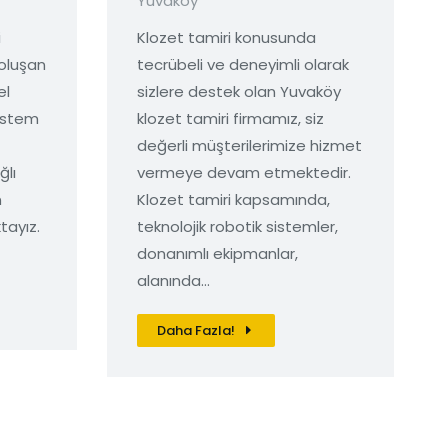
Yuvaköy
i
Klozet tamiri konusunda
 oluşan
tecrübeli ve deneyimli olarak
el
sizlere destek olan Yuvaköy
istem
klozet tamiri firmamız, siz
değerli müşterilerimize hizmet
ğlı
vermeye devam etmektedir.
n
Klozet tamiri kapsamında,
tayız.
teknolojik robotik sistemler,
donanımlı ekipmanlar,
alanında…
Daha Fazla!