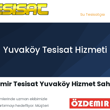
Su Tesisatçısı
Yuvaköy Tesisat Hizmeti
mir Tesisat Yuvaköy Hizmet Sa
emlerinde uzman ekibimizle
artırmayı hedefliyor. Müşteri