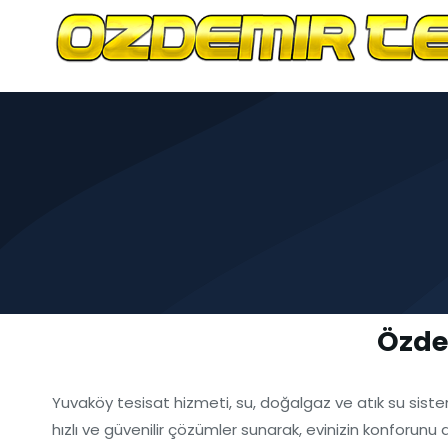
Özde
Yuvaköy tesisat hizmeti, su, doğalgaz ve atık su sist
hızlı ve güvenilir çözümler sunarak, evinizin konforunu 