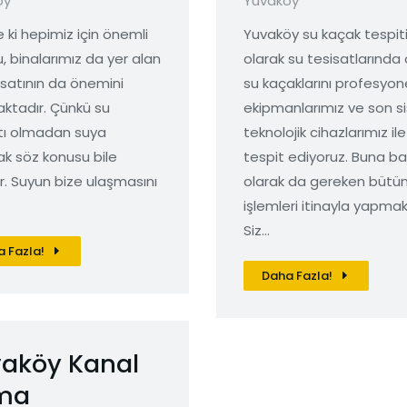
öy
Yuvaköy
e ki hepimiz için önemli
Yuvaköy su kaçak tespit
u, binalarımız da yer alan
olarak su tesisatlarında
isatının da önemini
su kaçaklarını profesyon
aktadır. Çünkü su
ekipmanlarımız ve son s
tı olmadan suya
teknolojik cihazlarımız ile
k söz konusu bile
tespit ediyoruz. Buna ba
ir. Suyun bize ulaşmasını
olarak da gereken bütü
işlemleri itinayla yapmak
Siz…
 Fazla!
Daha Fazla!
aköy Kanal
ma