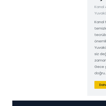
Kanal
Yuvak
Kanal t
temiz
tecrübe
önemli
Yuvakö
siz de
zaman 
Gece 
doğru
Daha