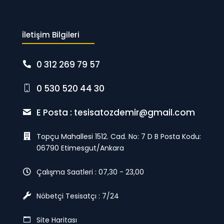
İletişim Bilgileri
0 312 269 79 57
0 530 520 44 30
E Posta :
tesisatozdemir@gmail.com
Topçu Mahallesi 1512. Cad. No: 7 D B Posta Kodu:
06790 Etimesgut/Ankara
Çalışma Saatleri : 07,30 - 23,00
Nöbetçi Tesisatçı : 7/24
Site Haritası