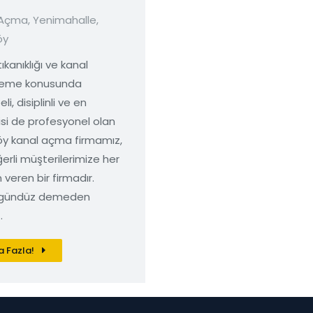
 Açma
,
Yenimahalle
,
öy
ıkanıklığı ve kanal
leme konusunda
li, disiplinli ve en
si de profesyonel olan
y kanal açma firmamız,
ğerli müşterilerimize her
veren bir firmadır.
gündüz demeden
…
 Fazla!