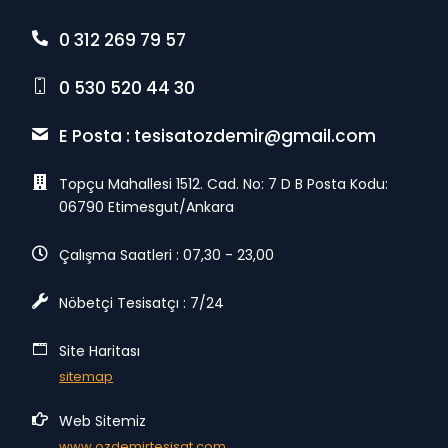
0 312 269 79 57
0 530 520 44 30
E Posta :
tesisatozdemir@gmail.com
Topçu Mahallesi 1512. Cad. No: 7 D B Posta Kodu:
06790 Etimesgut/Ankara
Çalışma Saatleri : 07,30 - 23,00
Nöbetçi Tesisatçı : 7/24
Site Haritası
sitemap
Web Sitemiz
www.ozdemirtesisat.com