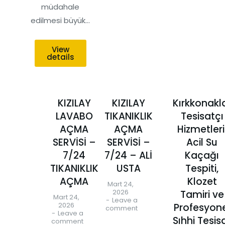
müdahale
edilmesi büyük…
View
details
KIZILAY
KIZILAY
Kırkkonakl
LAVABO
TIKANIKLIK
Tesisatçı
AÇMA
AÇMA
Hizmetleri
SERVİSİ –
SERVİSİ –
Acil Su
7/24
7/24 – ALİ
Kaçağı
TIKANIKLIK
USTA
Tespiti,
AÇMA
Klozet
Mart 24,
2026
Tamiri ve
Mart 24,
Leave a
2026
Profesyon
comment
Leave a
Sıhhi Tesis
comment