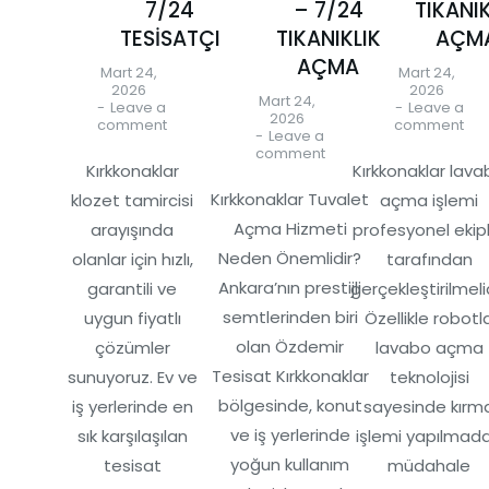
7/24
– 7/24
TIKANIK
TESİSATÇI
TIKANIKLIK
AÇM
AÇMA
Mart 24,
Mart 24,
2026
2026
Mart 24,
Leave a
Leave a
2026
comment
comment
Leave a
comment
Kırkkonaklar
Kırkkonaklar lav
Kırkkonaklar Tuvalet
klozet tamircisi
açma işlemi
Açma Hizmeti
arayışında
profesyonel ekip
Neden Önemlidir?
olanlar için hızlı,
tarafından
Ankara’nın prestijli
garantili ve
gerçekleştirilmelid
semtlerinden biri
uygun fiyatlı
Özellikle robotl
olan Özdemir
çözümler
lavabo açma
Tesisat Kırkkonaklar
sunuyoruz. Ev ve
teknolojisi
bölgesinde, konut
iş yerlerinde en
sayesinde kırm
ve iş yerlerinde
sık karşılaşılan
işlemi yapılmad
yoğun kullanım
tesisat
müdahale