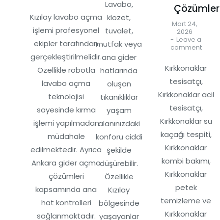
Lavabo,
Çözümler
Kızılay lavabo açma
klozet,
Mart 24,
işlemi profesyonel
tuvalet,
2026
Leave a
ekipler tarafından
mutfak veya
comment
gerçekleştirilmelidir.
ana gider
Kırkkonaklar
Özellikle robotla
hatlarında
tesisatçı,
lavabo açma
oluşan
Kırkkonaklar acil
teknolojisi
tıkanıklıklar
tesisatçı,
sayesinde kırma
yaşam
Kırkkonaklar su
işlemi yapılmadan
alanınızdaki
kaçağı tespiti,
müdahale
konforu ciddi
Kırkkonaklar
edilmektedir. Ayrıca
şekilde
kombi bakımı,
Ankara gider açma
düşürebilir.
Kırkkonaklar
çözümleri
Özellikle
petek
kapsamında ana
Kızılay
temizleme ve
hat kontrolleri
bölgesinde
Kırkkonaklar
sağlanmaktadır.
yaşayanlar