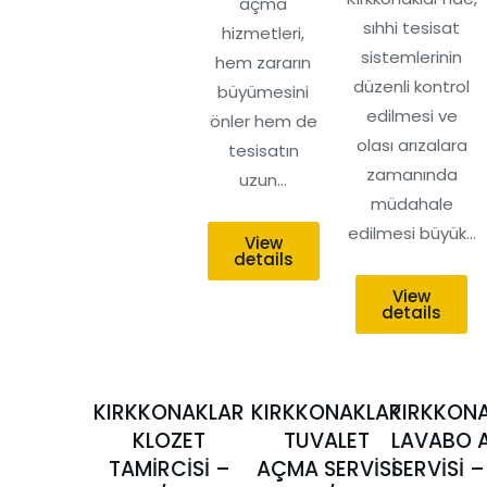
açma
sıhhi tesisat
hizmetleri,
sistemlerinin
hem zararın
düzenli kontrol
büyümesini
edilmesi ve
önler hem de
olası arızalara
tesisatın
zamanında
uzun…
müdahale
edilmesi büyük…
View
details
View
details
KIRKKONAKLAR
KIRKKONAKLAR
KIRKKON
KLOZET
TUVALET
LAVABO 
TAMİRCİSİ –
AÇMA SERVİSİ
SERVİSİ –