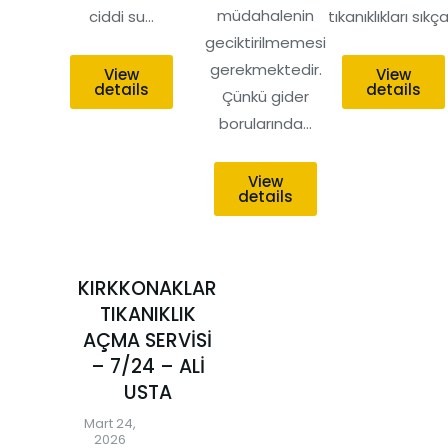
müdahalenin
ciddi su…
tıkanıklıkları sıkç
geciktirilmemesi
gerekmektedir.
View
View
details
details
Çünkü gider
borularında…
View
details
KIRKKONAKLAR
TIKANIKLIK
AÇMA SERVİSİ
– 7/24 – ALİ
USTA
Mart 24,
2026