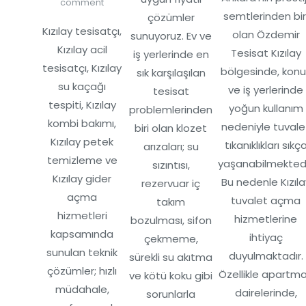
comment
semtlerinden bir
çözümler
Kızılay tesisatçı,
olan Özdemir
sunuyoruz. Ev ve
Kızılay acil
Tesisat Kızılay
iş yerlerinde en
tesisatçı, Kızılay
bölgesinde, konu
sık karşılaşılan
su kaçağı
ve iş yerlerinde
tesisat
tespiti, Kızılay
yoğun kullanım
problemlerinden
kombi bakımı,
nedeniyle tuvale
biri olan klozet
Kızılay petek
tıkanıklıkları sıkç
arızaları; su
temizleme ve
yaşanabilmektedi
sızıntısı,
Kızılay gider
Bu nedenle Kızıla
rezervuar iç
açma
tuvalet açma
takım
hizmetleri
hizmetlerine
bozulması, sifon
kapsamında
ihtiyaç
çekmeme,
sunulan teknik
duyulmaktadır.
sürekli su akıtma
çözümler; hızlı
Özellikle apartm
ve kötü koku gibi
müdahale,
dairelerinde,
sorunlarla