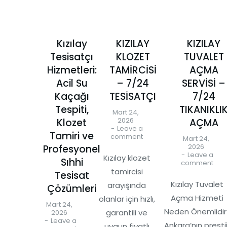
Kızılay
KIZILAY
KIZILAY
Tesisatçı
KLOZET
TUVALET
Hizmetleri:
TAMİRCİSİ
AÇMA
Acil Su
– 7/24
SERVİSİ –
Kaçağı
TESİSATÇI
7/24
Tespiti,
TIKANIKLI
Mart 24,
2026
Klozet
AÇMA
Leave a
Tamiri ve
comment
Mart 24,
2026
Profesyonel
Leave a
Kızılay klozet
Sıhhi
comment
tamircisi
Tesisat
Kızılay Tuvalet
arayışında
Çözümleri
Açma Hizmeti
olanlar için hızlı,
Mart 24,
Neden Önemlidir
garantili ve
2026
Leave a
Ankara’nın prestij
uygun fiyatlı