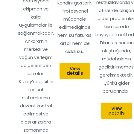
profesyonel
restKızılaylarda 
kendini gösterir.
ekipman ve
ofislerde oluşa
Profesyonel
kalıcı
gider problemler
müdahale
uygulamalar ile
kısa sürede
edilmediğinde
sağlanmaktadır.
büyüyebilmektedi
hem su faturası
Ankara’nın
Tıkanıklık sorunu
artar hem de
merkezi ve
oluştuğunda,
ciddi su…
yoğun yerleşim
müdahalenin
bölgelerinden
geciktirilmemes
View
details
biri olan
gerekmektedir.
Kızılay’nde, sıhhi
Çünkü gider
tesisat
borularında…
sistemlerinin
düzenli kontrol
View
details
edilmesi ve
olası arızalara
zamanında