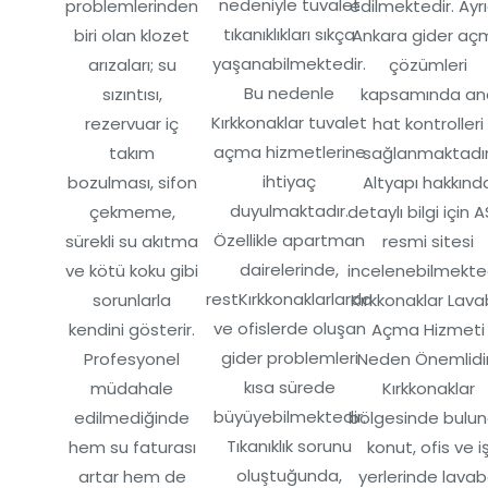
nedeniyle tuvalet
problemlerinden
edilmektedir. Ayr
tıkanıklıkları sıkça
biri olan klozet
Ankara gider aç
yaşanabilmektedir.
arızaları; su
çözümleri
Bu nedenle
sızıntısı,
kapsamında an
Kırkkonaklar tuvalet
rezervuar iç
hat kontrolleri
açma hizmetlerine
takım
sağlanmaktadır
ihtiyaç
bozulması, sifon
Altyapı hakkınd
duyulmaktadır.
çekmeme,
detaylı bilgi için A
Özellikle apartman
sürekli su akıtma
resmi sitesi
dairelerinde,
ve kötü koku gibi
incelenebilmekted
restKırkkonaklarlarda
sorunlarla
Kırkkonaklar Lav
ve ofislerde oluşan
kendini gösterir.
Açma Hizmeti
gider problemleri
Profesyonel
Neden Önemlidi
kısa sürede
müdahale
Kırkkonaklar
büyüyebilmektedir.
edilmediğinde
bölgesinde bulu
Tıkanıklık sorunu
hem su faturası
konut, ofis ve i
oluştuğunda,
artar hem de
yerlerinde lava