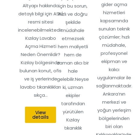
gider açma
Altyapı hakkında
için bu sorun,
hizmetleri
detaylı bilgi için ASKİ
hızlı ve doğru
kapsamında
resmi sitesi
şekilde
sunulan teknik
incelenebilmektedir.
müdahale
çözümler; hızlı
Kızılay Lavabo
etmezsek
müdahale,
Açma Hizmeti
hem maliyetli
profesyonel
Neden Önemlidir?
hem de
ekipman ve
Kızılay bölgesinde
zaman alıcı bir
kalıcı
bulunan konut, ofis
hale
uygulamalar ile
ve iş yerlerinde
gelebilir.Neyse
sağlanmaktadır.
lavabo tıkanıklıkları
ki, uzman
Ankara’nın
sıkça…
ekipler
merkezi ve
tarafından
yoğun yerleşim
yürütülen
View
details
bölgelerinden
Kızılay
biri olan
tıkanıklık
Kırkkonaklar’nde,