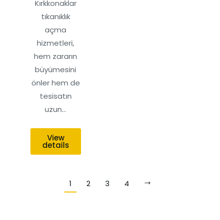
Kırkkonaklar
tıkanıklık
açma
hizmetleri,
hem zararın
büyümesini
önler hem de
tesisatın
uzun…
View
details
1
2
3
4