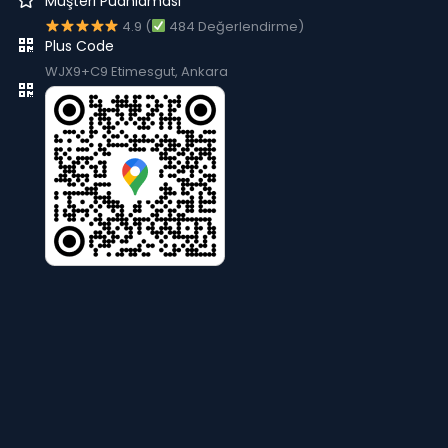
Müşteri Puanlaması
4.9 (
484 Değerlendirme)
Plus Code
WJX9+C9 Etimesgut, Ankara