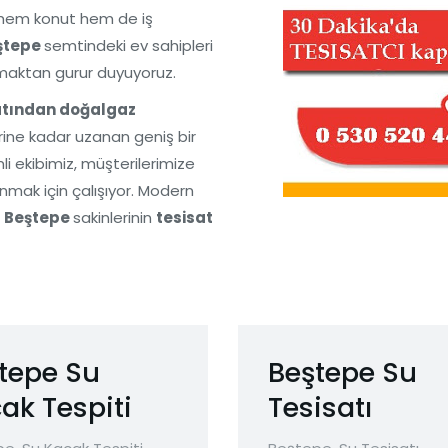
 hem konut hem de iş
ştepe
semtindeki ev sahipleri
nmaktan gurur duyuyoruz.
atından doğalgaz
rine kadar uzanan geniş bir
i ekibimiz, müşterilerimize
nmak için çalışıyor. Modern
,
Beştepe
sakinlerinin
tesisat
tepe Su
Beştepe Su
ak Tespiti
Tesisatı