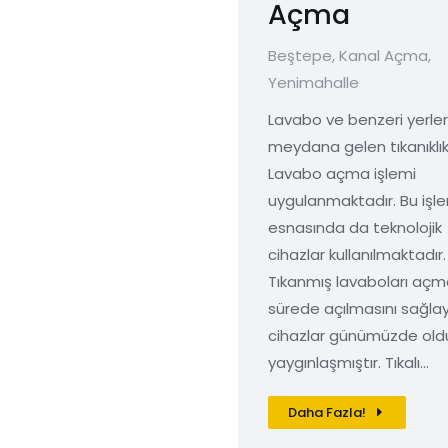
Açma
Beştepe
,
Kanal Açma
,
Yenimahalle
Lavabo ve benzeri yerle
meydana gelen tıkanıklı
Lavabo açma işlemi
uygulanmaktadır. Bu işl
esnasında da teknolojik
cihazlar kullanılmaktadır.
Tıkanmış lavaboları açm
sürede açılmasını sağla
cihazlar günümüzde old
yaygınlaşmıştır. Tıkalı…
Daha Fazla!