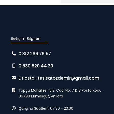
İletişim Bilgileri
0 312 269 79 57
0 530 520 44 30
E Posta :
tesisatozdemir@gmail.com
Topçu Mahallesi 1512. Cad. No: 7 D B Posta Kodu:
06790 Etimesgut/Ankara
Çalışma Saatleri : 07,30 - 23,00