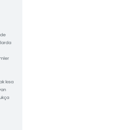
rde
klarda
emler
ak kısa
yan
ukça