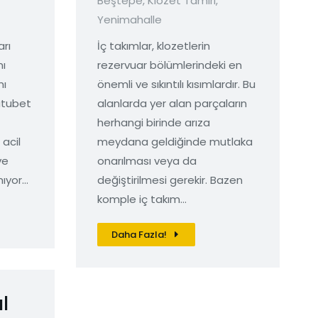
Beştepe
,
Klozet Tamiri
,
Yenimahalle
arı
İç takımlar, klozetlerin
nı
rezervuar bölümlerindeki en
nı
önemli ve sıkıntılı kısımlardır. Bu
utubet
alanlarda yer alan parçaların
herhangi birinde arıza
acil
meydana geldiğinde mutlaka
ve
onarılması veya da
nıyor…
değiştirilmesi gerekir. Bazen
komple iç takım…
Daha Fazla!
l