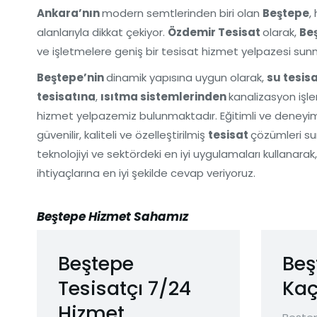
Ankara’nın
modern semtlerinden biri olan
Beştepe
,
alanlarıyla dikkat çekiyor.
Özdemir Tesisat
olarak,
Be
ve işletmelere geniş bir tesisat hizmet yelpazesi su
Beştepe’nin
dinamik yapısına uygun olarak,
su tesis
tesisatına
,
ısıtma sistemlerinden
kanalizasyon işle
hizmet yelpazemiz bulunmaktadır. Eğitimli ve deneyiml
güvenilir, kaliteli ve özelleştirilmiş
tesisat
çözümleri su
teknolojiyi ve sektördeki en iyi uygulamaları kullanarak
ihtiyaçlarına en iyi şekilde cevap veriyoruz.
Beştepe Hizmet Sahamız
Beştepe
Beş
Tesisatçı 7/24
Kaç
Hizmet