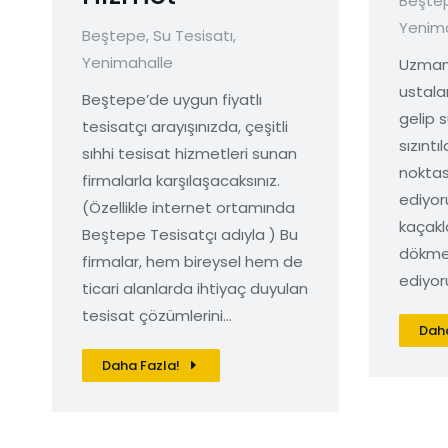
Beşte
Yenim
Beştepe
,
Su Tesisatı
,
Yenimahalle
Uzman 
ustala
Beştepe’de uygun fiyatlı
gelip s
tesisatçı arayışınızda, çeşitli
sızıntı
sıhhi tesisat hizmetleri sunan
noktas
firmalarla karşılaşacaksınız.
ediyor
(Özellikle internet ortamında
kaçakl
Beştepe Tesisatçı adıyla ) Bu
dökme
firmalar, hem bireysel hem de
ediyor
ticari alanlarda ihtiyaç duyulan
tesisat çözümlerini…
Daha
Daha Fazla!