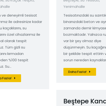
pe
,
Su Kaçak Tespiti
,
Beştepe
,
Su Tesisatı
,
ahalle
Yenimahalle
ve deneyimli tesisat
Tesisatınızdaki su sızıntıl
rımız ile adresinize kadar
binanızdaki beton ve ay
u kaçaklarını, su
zamanda demir kimyası
larını özel cihazlarımız ile
bozmaktadır. Yalnızca r
al olarak tespit
var bir şey olmaz diye
uz. Tüm gizli su
düşünmeyin. Su kaçağını 
arını kırmadan
bir şekilde tespit ettirin 
den %100 tespit
sorun nereden kaynakla
uz. Su…
Daha Fazla!
 Fazla!
Beştepe Kana