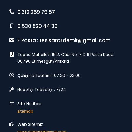
0 312 269 79 57
0 530 520 44 30
E Posta :
tesisatozdemir@gmail.com
Topçu Mahallesi 1512. Cad. No: 7 D B Posta Kodu:
06790 Etimesgut/Ankara
Çalışma Saatleri : 07,30 - 23,00
Nöbetçi Tesisatçı : 7/24
Site Haritası
sitemap
Web Sitemiz
www.ozdemirtesisat.com