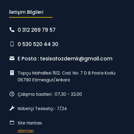
İletişim Bilgileri
0 312 269 79 57
0 530 520 44 30
E Posta :
tesisatozdemir@gmail.com
Topçu Mahallesi 1512. Cad. No: 7 D B Posta Kodu:
06790 Etimesgut/Ankara
Çalışma Saatleri : 07,30 - 23,00
Nöbetçi Tesisatçı : 7/24
Site Haritası
sitemap