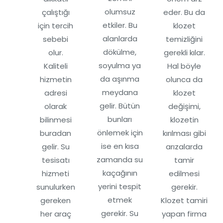
olumsuz
çalıştığı
eder. Bu da
etkiler. Bu
için tercih
klozet
alanlarda
sebebi
temizliğini
dökülme,
olur.
gerekli kılar.
soyulma ya
Kaliteli
Hal böyle
da aşınma
hizmetin
olunca da
meydana
adresi
klozet
gelir. Bütün
olarak
değişimi,
bunları
bilinmesi
klozetin
önlemek için
buradan
kırılması gibi
ise en kısa
gelir. Su
arızalarda
zamanda su
tesisatı
tamir
kaçağının
hizmeti
edilmesi
yerini tespit
sunulurken
gerekir.
etmek
gereken
Klozet tamiri
gerekir. Su
her araç
yapan firma