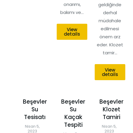
onarımı,
geldiğinde
bakımı ve…
derhal
müdahale
edilmesi
View
details
önem arz
eder. Klozet
tamir…
View
details
Beşevler
Beşevler
Beşevler
Su
Su
Klozet
Tesisatı
Kaçak
Tamiri
Tespiti
Nisan 5,
Nisan 5,
2023
2023