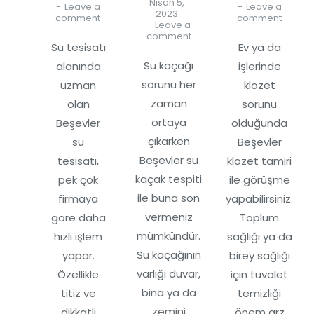
Nisan 5,
Leave a
Leave a
2023
comment
comment
Leave a
comment
Su tesisatı
Ev ya da
Su kaçağı
alanında
işlerinde
sorunu her
uzman
klozet
zaman
olan
sorunu
ortaya
Beşevler
olduğunda
çıkarken
su
Beşevler
Beşevler su
tesisatı,
klozet tamiri
kaçak tespiti
pek çok
ile görüşme
ile buna son
firmaya
yapabilirsiniz.
vermeniz
göre daha
Toplum
mümkündür.
hızlı işlem
sağlığı ya da
Su kaçağının
yapar.
birey sağlığı
varlığı duvar,
Özellikle
için tuvalet
bina ya da
titiz ve
temizliği
zemini
dikkatli
önem arz