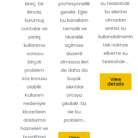
su tesisatıdır.
kireç bir
profesyonellik
Su sıkıntısı
ikincisi,
gerekir. Eğer
olmadan
kurumuş
bu kanalların
sınırsız su
contalar ve
temizlik ve
kullanabilmenin
yanlış
tıkanıklık
tek noktası
kullanıma
açılması
elbette su
sonucu
düzenli
tesisatıdır.…
birçok
olmazsa ileri
problem
de daha da
söz konusu
büyük
View
details
olabilir.
sıkıntılar
Kullanım
ortaya
nedeniyle
çıkabilir. Siz
klozetlerin
de bu
doldurma
problem…
hazneleri ve
boşaltma
View