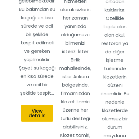
gelebilmektedir.
hizmetleri
ortadan
Bu bakımdan su
olarak sizlerin
kaldırırlar.
kaçağı en kısa
her zaman
Özellikle
sürede ve acil
yanınızda
toplu alan
bir şekilde
olduğumuzu
olan okul,
tespit edilmeli
bilmenizi
restoran ya
ve gereken
isteriz. İster
da diğer
yapılmalıdır.
Birlik
işletme
Şayet su kaçağı
mahallesinde,
türlerinde
en kısa sürede
ister Ankara
klozetlerin
ve acil bir
bölgesinde,
düzeni
şekilde tespit…
firmamızdan
önemlidir. Bu
klozet tamiri
nedenle
üzerine her
klozetlerde
View
details
türlü desteği
olumsuz bir
alabilirsiniz.
durum
Klozet tamiri,
meydana