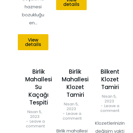
details
haznesi
bozukluğu
en…
View
details
Birlik
Birlik
Bilkent
Mahallesi
Mahallesi
Klozet
Su
Klozet
Tamiri
Kaçağı
Tamiri
Nisan 5,
2023
Tespiti
Nisan 5,
Leave a
2023
comment
Nisan 5,
Leave a
2023
comment
Leave a
Klozetlerinizin
comment
Birlik mahallesi
değişim vakti