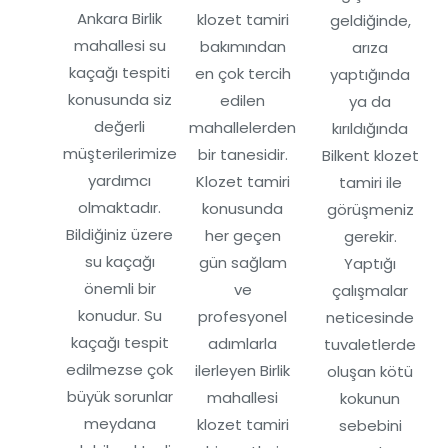
Ankara Birlik
klozet tamiri
geldiğinde,
mahallesi su
bakımından
arıza
kaçağı tespiti
en çok tercih
yaptığında
konusunda siz
edilen
ya da
değerli
mahallelerden
kırıldığında
müşterilerimize
bir tanesidir.
Bilkent klozet
yardımcı
Klozet tamiri
tamiri ile
olmaktadır.
konusunda
görüşmeniz
Bildiğiniz üzere
her geçen
gerekir.
su kaçağı
gün sağlam
Yaptığı
önemli bir
ve
çalışmalar
konudur. Su
profesyonel
neticesinde
kaçağı tespit
adımlarla
tuvaletlerde
edilmezse çok
ilerleyen Birlik
oluşan kötü
büyük sorunlar
mahallesi
kokunun
meydana
klozet tamiri
sebebini