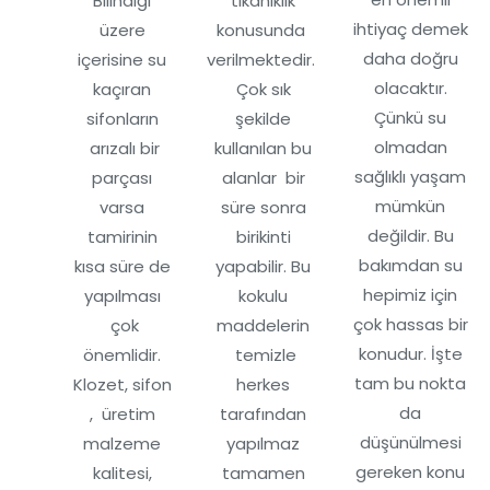
Bilindiği
tıkanıklık
ihtiyaç demek
üzere
konusunda
daha doğru
içerisine su
verilmektedir.
olacaktır.
kaçıran
Çok sık
Çünkü su
sifonların
şekilde
olmadan
arızalı bir
kullanılan bu
sağlıklı yaşam
parçası
alanlar bir
mümkün
varsa
süre sonra
değildir. Bu
tamirinin
birikinti
bakımdan su
kısa süre de
yapabilir. Bu
hepimiz için
yapılması
kokulu
çok hassas bir
çok
maddelerin
konudur. İşte
önemlidir.
temizle
tam bu nokta
Klozet, sifon
herkes
da
, üretim
tarafından
düşünülmesi
malzeme
yapılmaz
gereken konu
kalitesi,
tamamen