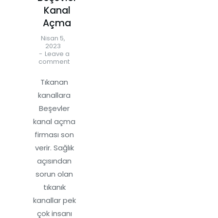
Kanal
Açma
Nisan 5,
2023
Leave a
comment
Tıkanan
kanallara
Beşevler
kanal açma
firması son
verir. Sağlık
açısından
sorun olan
tıkanık
kanallar pek
çok insanı