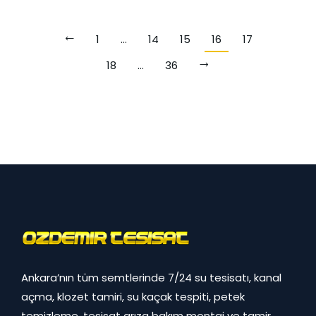
1
…
14
15
16
17
18
…
36
Ankara’nın tüm semtlerinde 7/24 su tesisatı, kanal
açma, klozet tamiri, su kaçak tespiti, petek
temizleme, tesisat arıza bakım montaj ve tamir