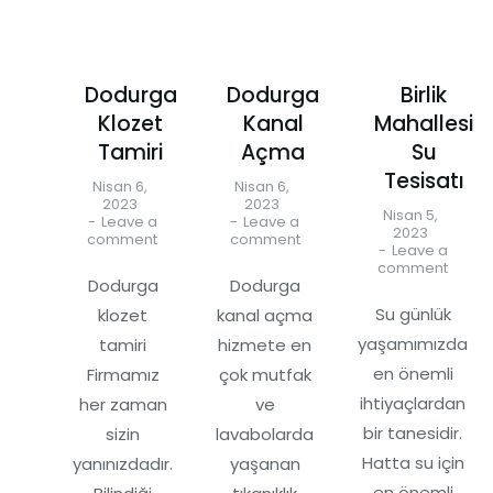
Dodurga
Dodurga
Birlik
Klozet
Kanal
Mahallesi
Tamiri
Açma
Su
Tesisatı
Nisan 6,
Nisan 6,
2023
2023
Nisan 5,
Leave a
Leave a
2023
comment
comment
Leave a
comment
Dodurga
Dodurga
Su günlük
klozet
kanal açma
yaşamımızda
tamiri
hizmete en
en önemli
Firmamız
çok mutfak
ihtiyaçlardan
her zaman
ve
bir tanesidir.
sizin
lavabolarda
Hatta su için
yanınızdadır.
yaşanan
en önemli