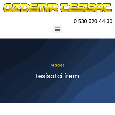
0 530 520 44 30
Articles
tesisatci irem