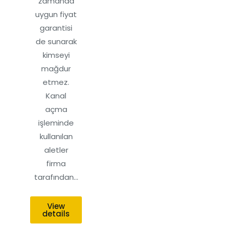
zamanda
uygun fiyat
garantisi
de sunarak
kimseyi
mağdur
etmez.
Kanal
açma
işleminde
kullanılan
aletler
firma
tarafından…
View
details