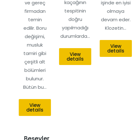
kaçağının
ve gereç
işinde en iyisi
tespitinin
firmadan
olmaya
doğru
temin
devam eder.
yapılmadığı
edilir. Boru
Klozetin…
durumlarda…
değişimi,
musluk
View
details
tamiri gibi
View
details
çeşitli alt
bölümleri
bulunur.
Bütün bu…
View
details
Beşevler