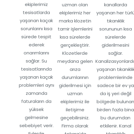
ekiplerimiz
uzman olan
kanallarda
tesisatlarda
ekiplerimiz her
yaşanan her türl
yaşanan kaçak
marka klozetin
tıkanıklık
sorunlarını kısa
tamir işlemlerini
sorununun kısa
sürede tespit
kısa sürelerde
sürelerde
ederek
gerçekleştirir.
giderilmesini
onarımlarını
Klozetlerde
sağlar.
sağlar. Su
meydana gelen
Kanalizasyonlard
tesisatlarında
arıza
yaşanan tıkanıklı
yaşanan kaçak
durumlarının
problemlerinde
problemleri aynı
giderilmesi için
sadece bir ev ya
zamanda
uzman
da iş yeri değil
faturaların da
ekiplerimiz ile
bölgede buluna
yüksek
iletişime
birden fazla bin
gelmesine
geçebilirsiniz.
bu durumdan
sebebiyet verir.
Firma olarak
etkilenir. Kanal
Evlerde
Ankara’da
tıkanıklığı