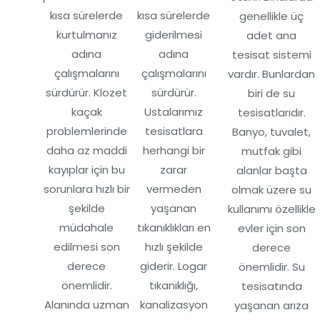
kısa sürelerde
kısa sürelerde
genellikle üç
kurtulmanız
giderilmesi
adet ana
adına
adına
tesisat sistemi
çalışmalarını
çalışmalarını
vardır. Bunlardan
sürdürür. Klozet
sürdürür.
biri de su
kaçak
Ustalarımız
tesisatlarıdır.
problemlerinde
tesisatlara
Banyo, tuvalet,
daha az maddi
herhangi bir
mutfak gibi
kayıplar için bu
zarar
alanlar başta
sorunlara hızlı bir
vermeden
olmak üzere su
şekilde
yaşanan
kullanımı özellikle
müdahale
tıkanıklıkları en
evler için son
edilmesi son
hızlı şekilde
derece
derece
giderir. Logar
önemlidir. Su
önemlidir.
tıkanıklığı,
tesisatında
Alanında uzman
kanalizasyon
yaşanan arıza