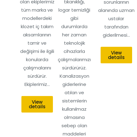
olan ekiplerimiz
tıkanıklığı,
sorunlarının
tüm marka ve
logar temizliği
alanında uzman
modellerdeki
gibi
ustalar
klozet iç takım
durumlarda
tarafından
aksamlarının
her zaman
giderilmesi…
tamir ve
teknolojik
değişimi ile ilgili
cihazlarla
View
details
konularda
çalışmalarımızı
çalışmalarını
sürdürürüz.
sürdürür.
Kanalizasyon
Ekiplerimiz…
giderlerine
atılan ve
sistemlerin
View
details
kullanılmaz
olmasına
sebep olan
maddeleri