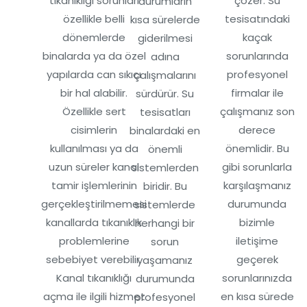
tıkanıklığı sorunları
çözer. Su
durumların
özellikle belli
tesisatındaki
kısa sürelerde
dönemlerde
kaçak
giderilmesi
binalarda ya da özel
sorunlarında
adına
yapılarda can sıkıcı
profesyonel
çalışmalarını
bir hal alabilir.
firmalar ile
sürdürür. Su
Özellikle sert
çalışmanız son
tesisatları
cisimlerin
derece
binalardaki en
kullanılması ya da
önemlidir. Bu
önemli
uzun süreler kanal
gibi sorunlarla
sistemlerden
tamir işlemlerinin
karşılaşmanız
biridir. Bu
gerçekleştirilmemesi
durumunda
sistemlerde
kanallarda tıkanıklık
bizimle
herhangi bir
problemlerine
iletişime
sorun
sebebiyet verebilir.
geçerek
yaşamanız
Kanal tıkanıklığı
sorunlarınızda
durumunda
açma ile ilgili hizmet
en kısa sürede
profesyonel