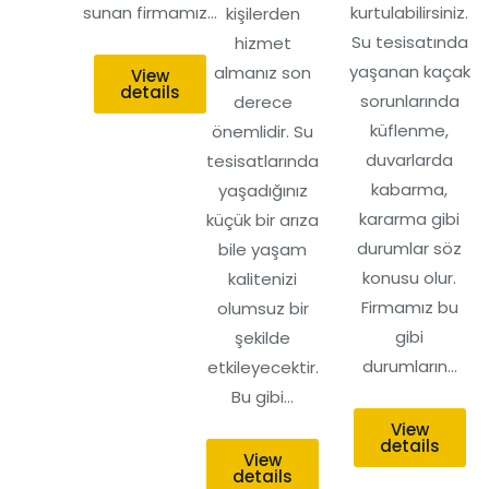
sunan firmamız…
kurtulabilirsiniz.
kişilerden
Su tesisatında
hizmet
yaşanan kaçak
almanız son
View
details
sorunlarında
derece
küflenme,
önemlidir. Su
duvarlarda
tesisatlarında
kabarma,
yaşadığınız
kararma gibi
küçük bir arıza
durumlar söz
bile yaşam
konusu olur.
kalitenizi
Firmamız bu
olumsuz bir
gibi
şekilde
durumların…
etkileyecektir.
Bu gibi…
View
details
View
details