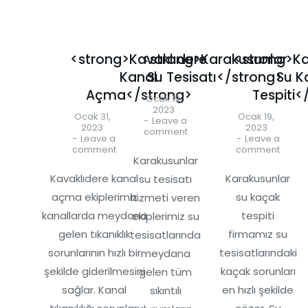
<strong>Kavaklıdere
<strong>Karakusunlar
<strong>Ka
Kanal
Su Tesisatı</strong>
Su K
Açma</strong>
Tespiti<
Ocak 19,
2023
Ocak 31,
Ocak 19,
Leave a
2023
2023
comment
Leave a
Leave a
comment
comment
Karakusunlar
Kavaklıdere kanal
Karakusunlar
su tesisatı
açma ekiplerimiz
su kaçak
hizmeti veren
kanallarda meydana
tespiti
ekiplerimiz su
gelen tıkanıklık
firmamız su
tesisatlarında
sorunlarının hızlı bir
tesisatlarındaki
meydana
şekilde giderilmesini
kaçak sorunları
gelen tüm
sağlar. Kanal
en hızlı şekilde
sıkıntılı