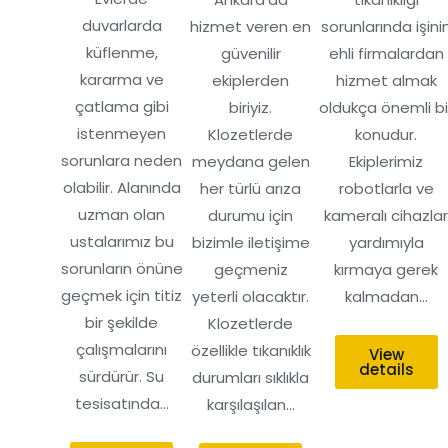
duvarlarda
hizmet veren en
sorunlarında işini
küflenme,
güvenilir
ehli firmalardan
kararma ve
ekiplerden
hizmet almak
çatlama gibi
biriyiz.
oldukça önemli bi
istenmeyen
Klozetlerde
konudur.
sorunlara neden
meydana gelen
Ekiplerimiz
olabilir. Alanında
her türlü arıza
robotlarla ve
uzman olan
durumu için
kameralı cihazla
ustalarımız bu
bizimle iletişime
yardımıyla
sorunların önüne
geçmeniz
kırmaya gerek
geçmek için titiz
yeterli olacaktır.
kalmadan…
bir şekilde
Klozetlerde
çalışmalarını
özellikle tıkanıklık
View
details
sürdürür. Su
durumları sıklıkla
tesisatında…
karşılaşılan…