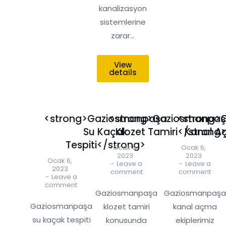
kanalizasyon
sistemlerine
zarar…
View
details
<strong>Gaziosmanpaşa
<strong>Gaziosmanpa
<strong>
Su Kaçak
Klozet Tamiri</strong>
Kanal A
Tespiti</strong>
Ocak 6,
Ocak 6,
2023
2023
Ocak 6,
Leave a
Leave a
2023
comment
comment
Leave a
comment
Gaziosmanpaşa
Gaziosmanpaşa
Gaziosmanpaşa
klozet tamiri
kanal açma
su kaçak tespiti
konusunda
ekiplerimiz