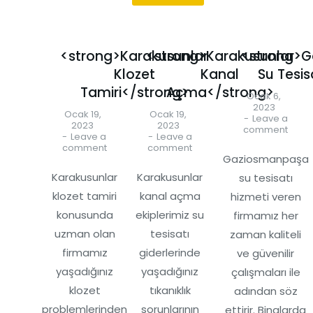
<strong>Karakusunlar
<strong>Karakusunlar
<strong>
Klozet
Kanal
Su Tesis
Tamiri</strong>
Açma</strong>
Ocak 6,
2023
Ocak 19,
Ocak 19,
Leave a
2023
2023
comment
Leave a
Leave a
comment
comment
Gaziosmanpaşa
Karakusunlar
Karakusunlar
su tesisatı
klozet tamiri
kanal açma
hizmeti veren
konusunda
ekiplerimiz su
firmamız her
uzman olan
tesisatı
zaman kaliteli
firmamız
giderlerinde
ve güvenilir
yaşadığınız
yaşadığınız
çalışmaları ile
klozet
tıkanıklık
adından söz
problemlerinden
sorunlarının
ettirir. Binalarda