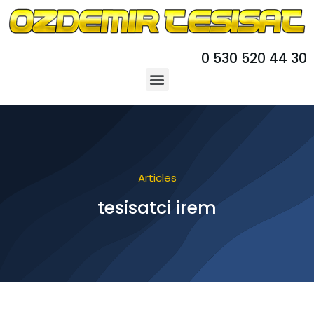
0 530 520 44 30
Articles
tesisatci irem