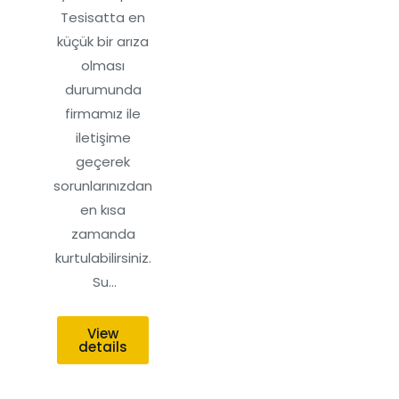
Tesisatta en
küçük bir arıza
olması
durumunda
firmamız ile
iletişime
geçerek
sorunlarınızdan
en kısa
zamanda
kurtulabilirsiniz.
Su…
View
details