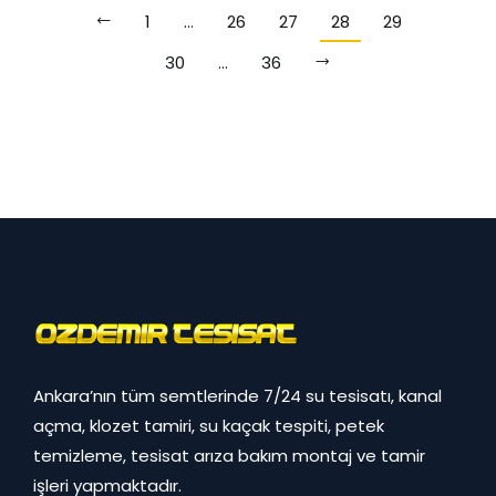
1
…
26
27
28
29
30
…
36
Ankara’nın tüm semtlerinde 7/24 su tesisatı, kanal
açma, klozet tamiri, su kaçak tespiti, petek
temizleme, tesisat arıza bakım montaj ve tamir
işleri yapmaktadır.