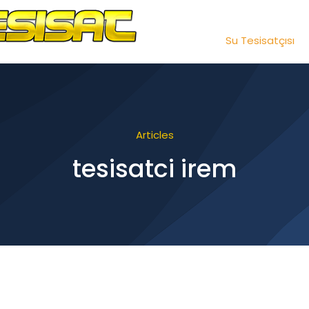
Su Tesisatçısı
Articles
tesisatci irem