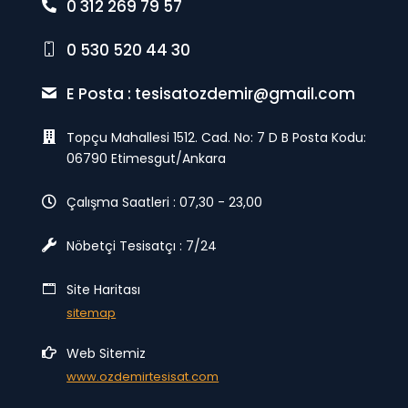
0 312 269 79 57
0 530 520 44 30
E Posta :
tesisatozdemir@gmail.com
Topçu Mahallesi 1512. Cad. No: 7 D B Posta Kodu:
06790 Etimesgut/Ankara
Çalışma Saatleri : 07,30 - 23,00
Nöbetçi Tesisatçı : 7/24
Site Haritası
sitemap
Web Sitemiz
www.ozdemirtesisat.com