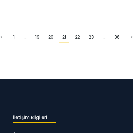
1
…
19
20
21
22
23
…
36
İletişim Bilgileri