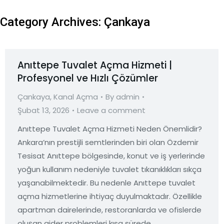
Category Archives:
Çankaya
Anıttepe Tuvalet Açma Hizmeti |
Profesyonel ve Hızlı Çözümler
Çankaya
,
Kanal Açma
By
admin
Şubat 13, 2026
Leave a comment
Anıttepe Tuvalet Açma Hizmeti Neden Önemlidir?
Ankara’nın prestijli semtlerinden biri olan Özdemir
Tesisat Anıttepe bölgesinde, konut ve iş yerlerinde
yoğun kullanım nedeniyle tuvalet tıkanıklıkları sıkça
yaşanabilmektedir. Bu nedenle Anıttepe tuvalet
açma hizmetlerine ihtiyaç duyulmaktadır. Özellikle
apartman dairelerinde, restoranlarda ve ofislerde
oluşan gider problemleri kısa sürede