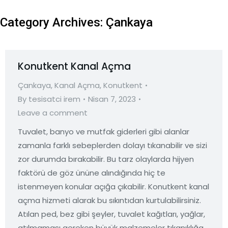
Category Archives:
Çankaya
Konutkent Kanal Açma
Çankaya
,
Kanal Açma
,
Konutkent
By
tesisatci irem
Nisan 7, 2023
Leave a comment
Tuvalet, banyo ve mutfak giderleri gibi alanlar
zamanla farklı sebeplerden dolayı tıkanabilir ve sizi
zor durumda bırakabilir. Bu tarz olaylarda hijyen
faktörü de göz ününe alındığında hiç te
istenmeyen konular açığa çıkabilir. Konutkent kanal
açma hizmeti alarak bu sıkıntıdan kurtulabilirsiniz.
Atılan ped, bez gibi şeyler, tuvalet kağıtları, yağlar,
atılmaması gereken büyük malzemeler tıkanıklığa