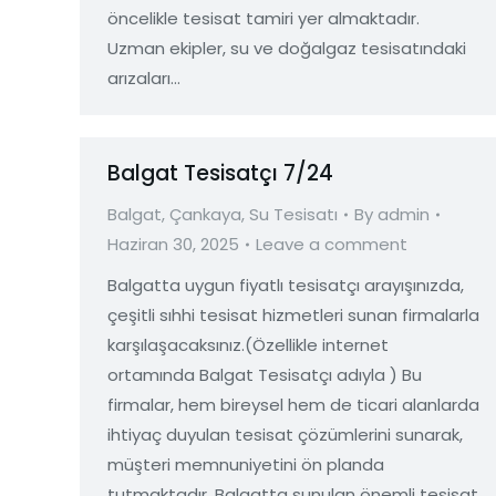
öncelikle tesisat tamiri yer almaktadır.
Uzman ekipler, su ve doğalgaz tesisatındaki
arızaları…
Balgat Tesisatçı 7/24
Balgat
,
Çankaya
,
Su Tesisatı
By
admin
Haziran 30, 2025
Leave a comment
Balgatta uygun fiyatlı tesisatçı arayışınızda,
çeşitli sıhhi tesisat hizmetleri sunan firmalarla
karşılaşacaksınız.(Özellikle internet
ortamında Balgat Tesisatçı adıyla ) Bu
firmalar, hem bireysel hem de ticari alanlarda
ihtiyaç duyulan tesisat çözümlerini sunarak,
müşteri memnuniyetini ön planda
tutmaktadır. Balgatta sunulan önemli tesisat