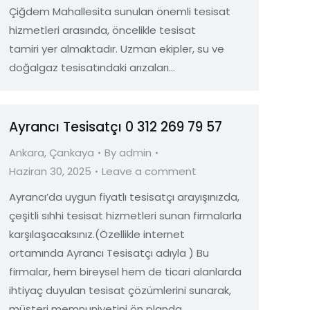
Çiğdem Mahallesita sunulan önemli tesisat
hizmetleri arasında, öncelikle tesisat
tamiri yer almaktadır. Uzman ekipler, su ve
doğalgaz tesisatındaki arızaları…
Ayrancı Tesisatçı 0 312 269 79 57
Ankara
,
Çankaya
By
admin
Haziran 30, 2025
Leave a comment
Ayrancı’da uygun fiyatlı tesisatçı arayışınızda,
çeşitli sıhhi tesisat hizmetleri sunan firmalarla
karşılaşacaksınız.(Özellikle internet
ortamında Ayrancı Tesisatçı adıyla ) Bu
firmalar, hem bireysel hem de ticari alanlarda
ihtiyaç duyulan tesisat çözümlerini sunarak,
müşteri memnuniyetini ön planda